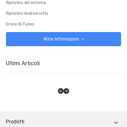
Ripristino del sistema
Ripristino Android rotto
Errore di iTunes
iCloud
Altre Informazioni
iTunes
Root
Ultimi Articoli
Modalità di recupero iOS
Modalità di recupero Android
ROM Android
jailbreak
Upgrade
Prodotti
Frozen