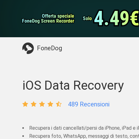
Backup e ripristino 
Trasferimento WhatsApp
4.49
4.49
Offerta speciale
Offerta speciale
Pulitore iPhone
Solo
Solo
FoneDog Screen Recorder
FoneDog Screen Recorder
Potresti Aver Bisogno:
Pulire il Mac
>>
Recu
FoneDog
iOS Data Recovery
489 Recensioni
Recupera i dati cancellati/persi da iPhone, iPad e 
Recupera foto, WhatsApp, messaggi di testo, conta