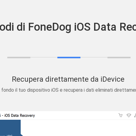
odi di FoneDog iOS Data Re
Recupera da Backup di iTunes
a e ripristina selettivamente i dati dal backup di iTunes con sempl