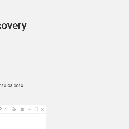
covery
ici clic.