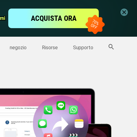
ideo
Editor Video gratis
ACQUISTA ORA
rni
rni
er
Altri Prodotti
negozio
Risorse
Supporto