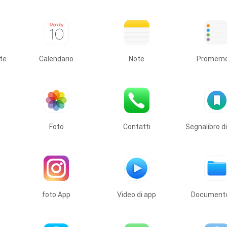
te
Calendario
Note
Promemo
Foto
Contatti
Segnalibro di
p
foto App
Video di app
Documento