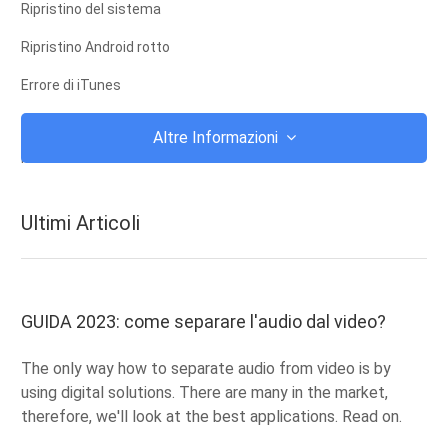
Ripristino del sistema
Ripristino Android rotto
Errore di iTunes
iCloud
Altre Informazioni
iTunes
Root
Ultimi Articoli
Modalità di recupero iOS
Modalità di recupero Android
ROM Android
GUIDA 2023: come separare l'audio dal video?
jailbreak
The only way how to separate audio from video is by
Upgrade
using digital solutions. There are many in the market,
therefore, we'll look at the best applications. Read on.
Frozen