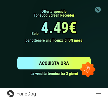
Offerta speciale
Offerta speciale
FoneDog Screen Recorder
FoneDog Screen Recorder
4.49€
4.49€
Solo
Solo
per ottenere una licenza di UN mese
per ottenere una licenza di UN mese
ACQUISTA ORA
La vendita termina tra 3 giorni
La vendita termina tra 3 giorni
FoneDog
Toggl
navig