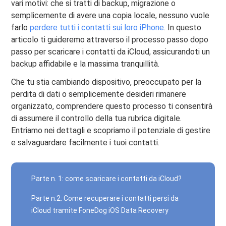
vari motivi: che si tratti di backup, migrazione o
semplicemente di avere una copia locale, nessuno vuole
farlo
perdere tutti i contatti sui loro iPhone
. In questo
articolo ti guideremo attraverso il processo passo dopo
passo per scaricare i contatti da iCloud, assicurandoti un
backup affidabile e la massima tranquillità.
Che tu stia cambiando dispositivo, preoccupato per la
perdita di dati o semplicemente desideri rimanere
organizzato, comprendere questo processo ti consentirà
di assumere il controllo della tua rubrica digitale.
Entriamo nei dettagli e scopriamo il potenziale di gestire
e salvaguardare facilmente i tuoi contatti.
Parte n. 1: come scaricare i contatti da iCloud?
Parte n.2: Come recuperare i contatti persi da
iCloud tramite FoneDog iOS Data Recovery