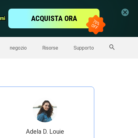
ideo
Editor Video gratis
ACQUISTA ORA
rni
rni
er
Altri Prodotti
negozio
Risorse
Supporto
Adela D. Louie