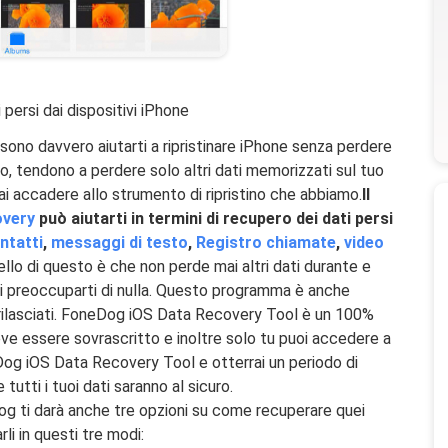
i persi dai dispositivi iPhone
sono davvero aiutarti a ripristinare iPhone senza perdere
ino, tendono a perdere solo altri dati memorizzati sul tuo
i accadere allo strumento di ripristino che abbiamo.
Il
overy
può aiutarti in termini di recupero dei dati persi
ntatti
,
messaggi di testo
,
Registro chiamate
,
video
bello di questo è che non perde mai altri dati durante e
vi preoccuparti di nulla. Questo programma è anche
 rilasciati. FoneDog iOS Data Recovery Tool è un 100%
ve essere sovrascritto e inoltre solo tu puoi accedere a
eDog iOS Data Recovery Tool e otterrai un periodo di
tutti i tuoi dati saranno al sicuro.
og ti darà anche tre opzioni su come recuperare quei
li in questi tre modi: