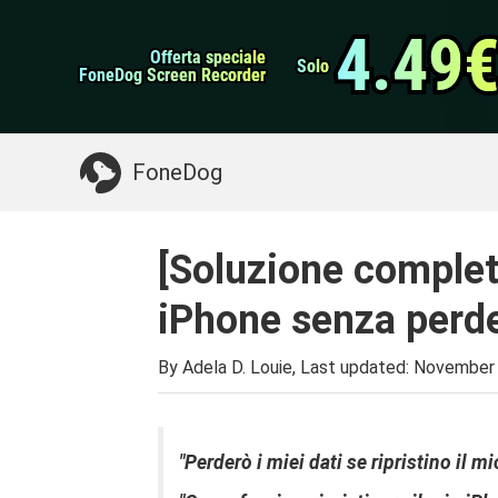
Backup e ripristino 
Trasferimento WhatsApp
4.49
4.49
Offerta speciale
Offerta speciale
Pulitore iPhone
Solo
Solo
FoneDog Screen Recorder
FoneDog Screen Recorder
Potresti Aver Bisogno:
Pulire il Mac
>>
Recu
FoneDog
[Soluzione complet
iPhone senza perde
By Adela D. Louie, Last updated:
November 
"Perderò i miei dati se ripristino il m