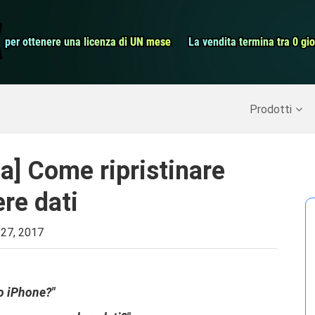
dati Android
Convertitore v
€
€
per ottenere una licenza di UN mese
per ottenere una licenza di UN mese
La vendita termina tra 0 gio
La vendita termina tra 0 gio
Screen Record
perare dati cancellati
>>
Backup di iPhone
>>
Prodotti
a] Come ripristinare
re dati
27, 2017
io iPhone?"