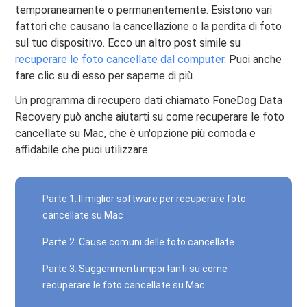
temporaneamente o permanentemente. Esistono vari
fattori che causano la cancellazione o la perdita di foto
sul tuo dispositivo. Ecco un altro post simile su
recuperare le foto cancellate dal computer
. Puoi anche
fare clic su di esso per saperne di più.
Un programma di recupero dati chiamato FoneDog Data
Recovery può anche aiutarti su come recuperare le foto
cancellate su Mac, che è un'opzione più comoda e
affidabile che puoi utilizzare
Parte 1. Il miglior software per recuperare foto
cancellate su Mac
Parte 2. Cause comuni delle foto cancellate
Parte 3. Suggerimenti importanti su come
recuperare le foto cancellate su Mac