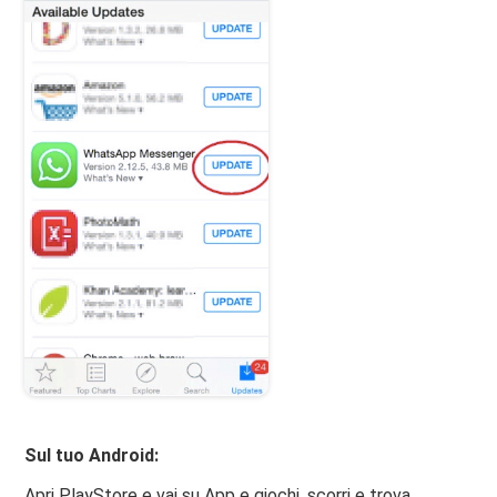
Sul tuo Android:
Apri PlayStore e vai su App e giochi, scorri e trova