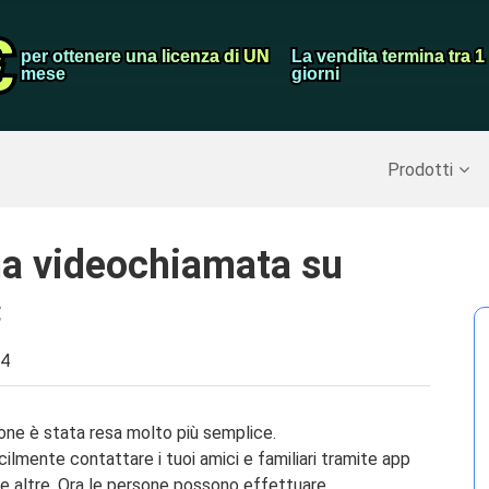
dati Android
Convertitore v
€
€
per ottenere una licenza di UN
per ottenere una licenza di UN
La vendita termina tra 1
La vendita termina tra 1
Screen Record
mese
mese
giorni
giorni
perare dati cancellati
>>
Backup di iPhone
>>
Prodotti
na videochiamata su
C
24
one è stata resa molto più semplice.
ilmente contattare i tuoi amici e familiari tramite app
altre. Ora le persone possono effettuare