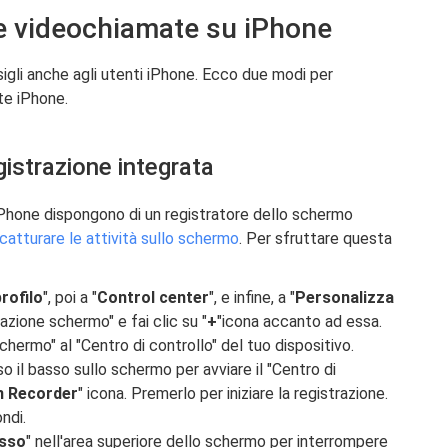
e videochiamate su iPhone
li anche agli utenti iPhone. Ecco due modi per
te iPhone.
gistrazione integrata
 iPhone dispongono di un registratore dello schermo
catturare le attività sullo schermo
. Per sfruttare questa
rofilo
", poi a "
Control center
", e infine, a "
Personalizza
azione schermo" e fai clic su "
+
"icona accanto ad essa.
hermo" al "Centro di controllo" del tuo dispositivo.
o il basso sullo schermo per avviare il "Centro di
n Recorder
" icona. Premerlo per iniziare la registrazione.
ndi.
sso
" nell'area superiore dello schermo per interrompere