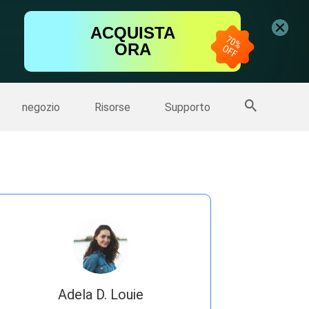
ideo
Editor Video gratis
ACQUISTA
er
ORA
Altri Prodotti
negozio
Risorse
Supporto
Adela D. Louie