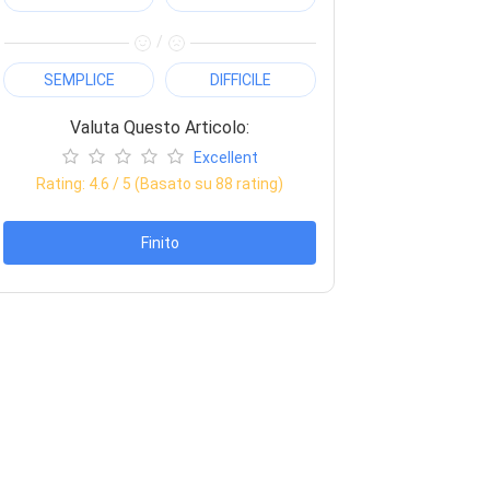
/
SEMPLICE
DIFFICILE
Valuta Questo Articolo:
Excellent
Rating:
4.6
/ 5 (Basato su
88
rating)
Finito