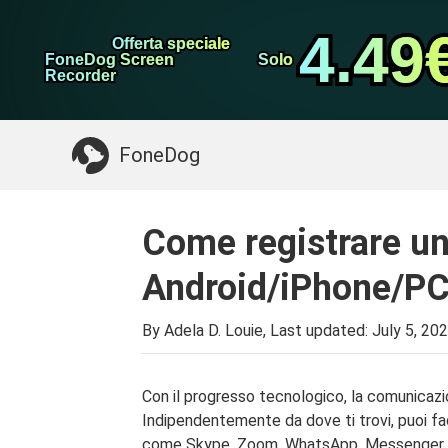
Backup e ripristino 
Trasferimento WhatsApp
4.49
4.49
Offerta speciale
Offerta speciale
Pulitore iPhone
FoneDog Screen
FoneDog Screen
Solo
Solo
Recorder
Recorder
Potresti Aver Bisogno:
Pulire il Mac
>>
Recu
FoneDog
Come registrare u
Android/iPhone/P
By Adela D. Louie, Last updated:
July 5, 20
Con il progresso tecnologico, la comunicazi
Indipendentemente da dove ti trovi, puoi fac
come Skype, Zoom, WhatsApp, Messenger e 