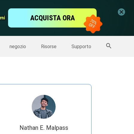
ideo
Editor Video gratis
ACQUISTA ORA
rni
rni
er
Altri Prodotti
negozio
Risorse
Supporto
Nathan E. Malpass