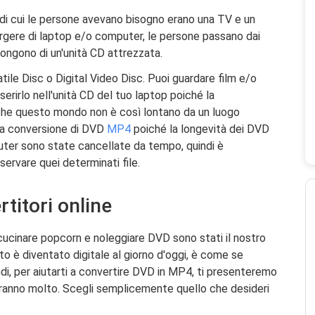
ò di cui le persone avevano bisogno erano una TV e un
rgere di laptop e/o computer, le persone passano dai
pongono di un'unità CD attrezzata.
ile Disc o Digital Video Disc. Puoi guardare film e/o
serirlo nell'unità CD del tuo laptop poiché la
he questo mondo non è così lontano da un luogo
lla conversione di DVD
MP4
poiché la longevità dei DVD
puter sono state cancellate da tempo, quindi è
servare quei determinati file.
rtitori online
cucinare popcorn e noleggiare DVD sono stati il ​​nostro
 è diventato digitale al giorno d'oggi, è come se
ndi, per aiutarti a convertire DVD in MP4, ti presenteremo
eranno molto. Scegli semplicemente quello che desideri