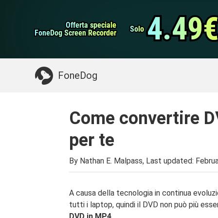
Backup e ripristino 
Trasferimento WhatsApp
4.49
4.49
Offerta speciale
Offerta speciale
Pulitore iPhone
Solo
Solo
FoneDog Screen Recorder
FoneDog Screen Recorder
Potresti Aver Bisogno:
Pulire il Mac
>>
Recu
FoneDog
Come convertire D
per te
By Nathan E. Malpass, Last updated:
Februa
A causa della tecnologia in continua evoluz
tutti i laptop, quindi il DVD non può più ess
DVD in MP4
.