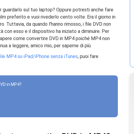
per guardarlo sul tuo laptop? Oppure potresti anche fare
lm preferito e vuoi rivederlo cento volte. Era il giorno in
ro. Tuttavia, da quando l'hanno rimosso, i file DVD non
à con esso e il dispositivo ha iniziato a diminuire. Per
a sapere come convertire DVD in MP4 poiché MP4 non
inua a leggere, amico mio, per saperne di più.
 file MP4 su iPad/iPhone senza iTunes
, puoi fare
DVD in MP4?