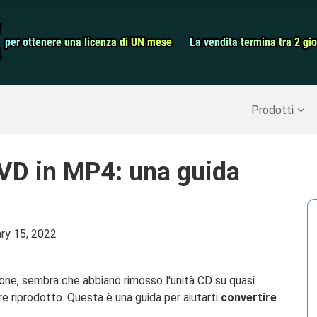
dati Android
Convertitore v
€
€
per ottenere una licenza di UN mese
per ottenere una licenza di UN mese
La vendita termina tra 2 gio
La vendita termina tra 2 gio
Screen Record
perare dati cancellati
>>
Backup di iPhone
>>
Prodotti
VD in MP4: una guida
ry 15, 2022
ione, sembra che abbiano rimosso l'unità CD su quasi
ere riprodotto. Questa è una guida per aiutarti
convertire