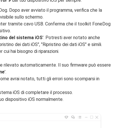
rror 9
dal tuo dispositivo iOS per sempre:
neDog. Dopo aver avviato il programma, verifica che la
 visibile sullo schermo.
puter tramite cavo USB. Conferma che il toolkit FoneDog
itivo.
tino del sistema iOS
'. Potresti aver notato anche
stino dei dati iOS", "Ripristino dei dati iOS" e simili.
 cui hai bisogno di riparazioni.
te rilevato automaticamente. Il suo firmware può essere
one
'.
ome avrai notato, tutti gli errori sono scomparsi in
istema iOS di completare il processo.
l tuo dispositivo iOS normalmente.