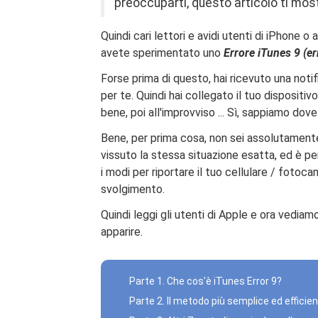
preoccuparti, questo articolo ti most
Quindi cari lettori e avidi utenti di iPhone o
avete sperimentato uno
Errore iTunes 9 (er
Forse prima di questo, hai ricevuto una not
per te. Quindi hai collegato il tuo dispositi
bene, poi all'improvviso ... Sì, sappiamo dov
Bene, per prima cosa, non sei assolutamente s
vissuto la stessa situazione esatta, ed è 
i modi per riportare il tuo cellulare / fotoc
svolgimento.
Quindi leggi gli utenti di Apple e ora vedia
apparire.
Parte 1. Che cos'è iTunes Error 9?
Parte 2. Il metodo più semplice ed efficien