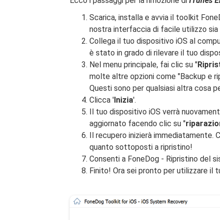
Ecco i passaggi per la rimozione di
ITunes E
Scarica, installa e avvia il toolkit Fo
nostra interfaccia di facile utilizzo sia
Collega il tuo dispositivo iOS al com
è stato in grado di rilevare il tuo dispos
Nel menu principale, fai clic su "
Ripris
molte altre opzioni come "Backup e ripri
Questi sono per qualsiasi altra cosa per
Clicca '
Inizia
'.
Il tuo dispositivo iOS verrà nuovamen
aggiornato facendo clic su "
riparazi
Il recupero inizierà immediatamente. C
quanto sottoposti a ripristino!
Consenti a FoneDog - Ripristino del s
Finito! Ora sei pronto per utilizzare i