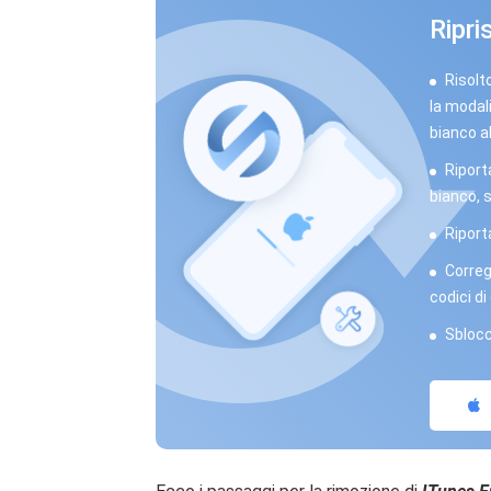
Ripri
Risolt
la modal
bianco al
Riporta
bianco, 
Riporta
Corregg
codici di
Sblocc