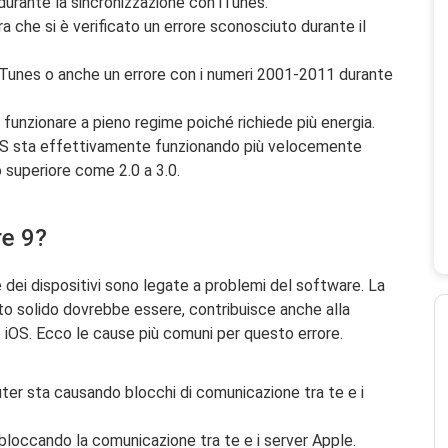
durante la sincronizzazione con iTunes.
 che si è verificato un errore sconosciuto durante il
i iTunes o anche un errore con i numeri 2001-2011 durante
 funzionare a pieno regime poiché richiede più energia.
 iOS sta effettivamente funzionando più velocemente
o superiore come 2.0 a 3.0.
re 9?
e dei dispositivi sono legate a problemi del software. La
to solido dovrebbe essere, contribuisce anche alla
o iOS. Ecco le cause più comuni per questo errore.
ter sta causando blocchi di comunicazione tra te e i
 bloccando la comunicazione tra te e i server Apple.