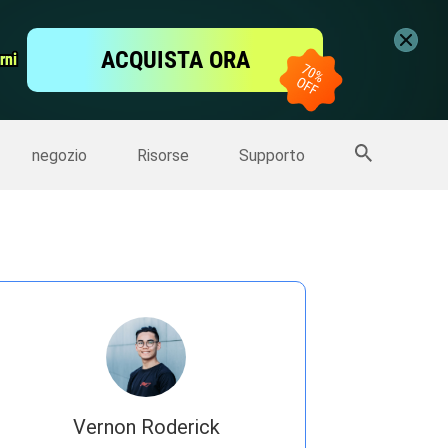
ideo
Editor Video gratis
ACQUISTA ORA
rni
rni
er
Altri Prodotti
negozio
Risorse
Supporto
Vernon Roderick