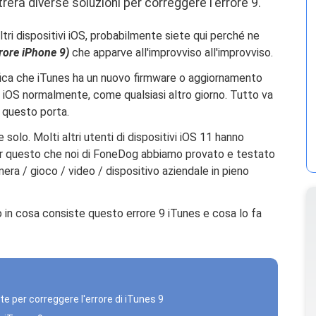
rerà diverse soluzioni per correggere l'errore 9.
 altri dispositivi iOS, probabilmente siete qui perché ne
rore iPhone 9)
che apparve all'improvviso all'improvviso.
ifica che iTunes ha un nuovo firmware o aggiornamento
vo iOS normalmente, come qualsiasi altro giorno. Tutto va
e questo porta.
olo. Molti altri utenti di dispositivi iOS 11 hanno
per questo che noi di FoneDog abbiamo provato e testato
amera / gioco / video / dispositivo aziendale in pieno
mo in cosa consiste questo errore 9 iTunes e cosa lo fa
te per correggere l'errore di iTunes 9