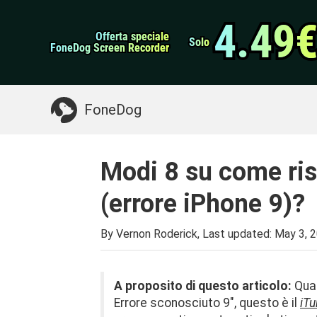
Backup e ripristino 
Trasferimento WhatsApp
4.49
4.49
Offerta speciale
Offerta speciale
Pulitore iPhone
Solo
Solo
FoneDog Screen Recorder
FoneDog Screen Recorder
Potresti Aver Bisogno:
Pulire il Mac
>>
Recu
FoneDog
Modi 8 su come riso
(errore iPhone 9)?
By Vernon Roderick, Last updated:
May 3, 
A proposito di questo articolo:
Quan
Errore sconosciuto 9", questo è il
iTu