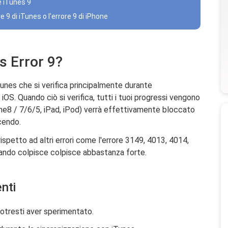
re iTunes 9
e 9 di iTunes o l'errore 9 di iPhone
s Error 9?
iTunes che si verifica principalmente durante
o iOS. Quando ciò si verifica, tutti i tuoi progressi vengono
hone8 / 7/6/5, iPad, iPod) verrà effettivamente bloccato
cendo.
spetto ad altri errori come l'errore 3149, 4013, 4014,
quando colpisce colpisce abbastanza forte.
nti
otresti aver sperimentato.