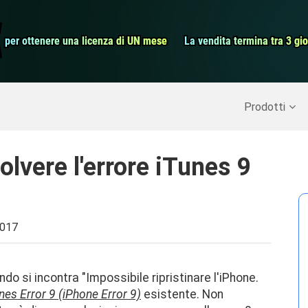
dati Android
Convertitore v
€
€
per ottenere una licenza di UN mese
per ottenere una licenza di UN mese
La vendita termina tra 3 gio
La vendita termina tra 3 gio
Screen Record
perare dati cancellati
>>
Backup di iPhone
>>
Prodotti
lvere l'errore iTunes 9
2017
do si incontra "Impossibile ripristinare l'iPhone.
nes Error 9 (iPhone Error 9)
esistente. Non