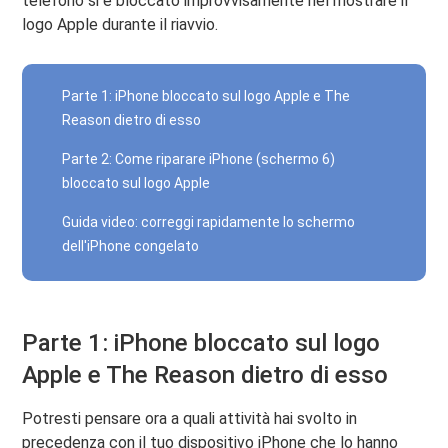
telefono si è bloccato improvvisamente nel mostrare il
logo Apple durante il riavvio.
Parte 1: iPhone bloccato sul logo Apple e The
Reason dietro di esso
Parte 2: Come riparare iPhone (schermo 6)
bloccato sul logo Apple
Guida video: correggi rapidamente lo schermo
dell'iPhone congelato
Parte 1: iPhone bloccato sul logo
Apple e The Reason dietro di esso
Potresti pensare ora a quali attività hai svolto in
precedenza con il tuo dispositivo iPhone che lo hanno