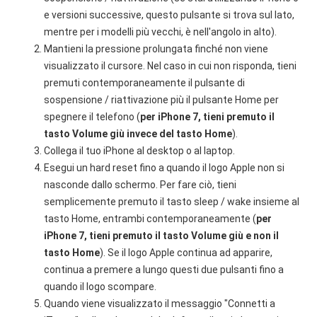
e versioni successive, questo pulsante si trova sul lato,
mentre per i modelli più vecchi, è nell'angolo in alto).
Mantieni la pressione prolungata finché non viene
visualizzato il cursore. Nel caso in cui non risponda, tieni
premuti contemporaneamente il pulsante di
sospensione / riattivazione più il pulsante Home per
spegnere il telefono (
per iPhone 7, tieni premuto il
tasto Volume giù invece del tasto Home
).
Collega il tuo iPhone al desktop o al laptop.
Esegui un hard reset fino a quando il logo Apple non si
nasconde dallo schermo. Per fare ciò, tieni
semplicemente premuto il tasto sleep / wake insieme al
tasto Home, entrambi contemporaneamente (
per
iPhone 7, tieni premuto il tasto Volume giù e non il
tasto Home
). Se il logo Apple continua ad apparire,
continua a premere a lungo questi due pulsanti fino a
quando il logo scompare.
Quando viene visualizzato il messaggio "Connetti a