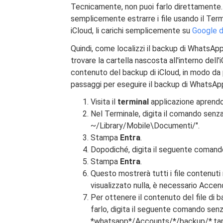
Tecnicamente, non puoi farlo direttamente.
semplicemente estrarre i file usando il Term
iCloud, li carichi semplicemente su
Google d
Quindi, come localizzi il backup di WhatsAp
trovare la cartella nascosta all'interno dell
contenuto del backup di iCloud, in modo da p
passaggi per eseguire il backup di WhatsApp
Visita il
terminal
applicazione aprendo 
Nel Terminale, digita il comando senza 
~/Library/Mobile\Documenti/".
Stampa
Entra
.
Dopodiché, digita il seguente comando
Stampa
Entra
.
Questo mostrerà tutti i file contenut
visualizzato nulla, è necessario Acce
Per ottenere il contenuto del file di
farlo, digita il seguente comando senz
*whatsapp*/Accounts/*/backup/*.tar ~