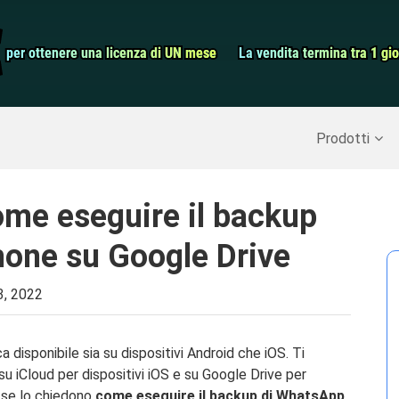
dati Android
Convertitore v
€
€
per ottenere una licenza di UN mese
per ottenere una licenza di UN mese
La vendita termina tra 1 gio
La vendita termina tra 1 gio
Screen Record
perare dati cancellati
>>
Backup di iPhone
>>
Prodotti
me eseguire il backup
hone su Google Drive
3, 2022
disponibile sia su dispositivi Android che iOS. Ti
su iCloud per dispositivi iOS e su Google Drive per
e se lo chiedono
come eseguire il backup di WhatsApp