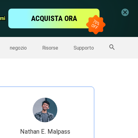
ideo
Editor Video gratis
ACQUISTA ORA
rni
rni
er
Altri Prodotti
negozio
Risorse
Supporto
Nathan E. Malpass