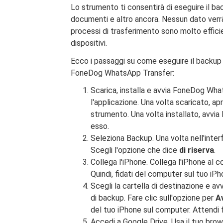
Lo strumento ti consentirà di eseguire il ba
documenti e altro ancora. Nessun dato verrà p
processi di trasferimento sono molto efficien
dispositivi.
Ecco i passaggi su come eseguire il backup
FoneDog WhatsApp Transfer:
Scarica, installa e avvia FoneDog Wh
l'applicazione. Una volta scaricato, apr
strumento. Una volta installato, avv
esso.
Seleziona Backup. Una volta nell'interf
Scegli l'opzione che dice
di riserva
.
Collega l'iPhone. Collega l'iPhone al c
Quindi, fidati del computer sul tuo 
Scegli la cartella di destinazione e avvi
di backup. Fare clic sull'opzione per
A
del tuo iPhone sul computer. Attendi
Accedi a Google Drive. Usa il tuo bro