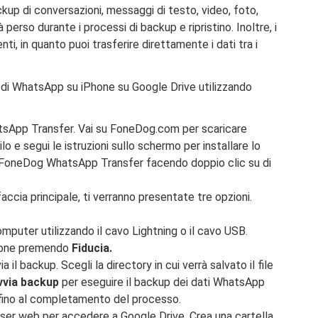
ckup di conversazioni, messaggi di testo, video, foto,
erso durante i processi di backup e ripristino. Inoltre, i
ti, in quanto puoi trasferire direttamente i dati tra i
 di WhatsApp su iPhone su Google Drive utilizzando
atsApp Transfer. Vai su FoneDog.com per scaricare
ilo e segui le istruzioni sullo schermo per installare lo
ia FoneDog WhatsApp Transfer facendo doppio clic su di
accia principale, ti verranno presentate tre opzioni.
omputer utilizzando il cavo Lightning o il cavo USB.
iPhone premendo
Fiducia.
a il backup. Scegli la directory in cui verrà salvato il file
vvia backup
per eseguire il backup dei dati WhatsApp
 fino al completamento del processo.
wser web per accedere a Google Drive. Crea una cartella