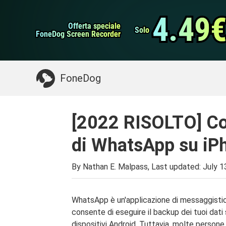
Backup e ripristino 
Trasferimento WhatsApp
4.49
4.49
Offerta speciale
Offerta speciale
Pulitore iPhone
Solo
Solo
FoneDog Screen Recorder
FoneDog Screen Recorder
Potresti Aver Bisogno:
Pulire il Mac
>>
Recu
FoneDog
[2022 RISOLTO] Co
di WhatsApp su iP
By Nathan E. Malpass, Last updated:
July 1
WhatsApp è un'applicazione di messaggistica 
consente di eseguire il backup dei tuoi dati 
dispositivi Android. Tuttavia, molte person