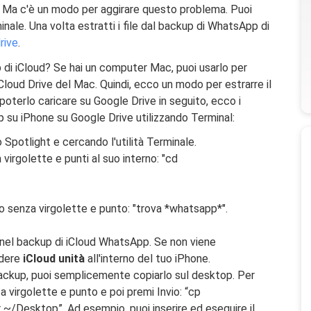
 Ma c'è un modo per aggirare questo problema. Puoi
inale. Una volta estratti i file dal backup di WhatsApp di
rive
.
p di iCloud? Se hai un computer Mac, puoi usarlo per
'iCloud Drive del Mac. Quindi, ecco un modo per estrarre il
oterlo caricare su Google Drive in seguito, ecco i
 su iPhone su Google Drive utilizzando Terminal:
Spotlight e cercando l'utilità Terminale.
virgolette e punti al suo interno: "cd
 senza virgolette e punto: "trova *whatsapp*".
i nel backup di iCloud WhatsApp. Se non viene
ndere
iCloud unità
all'interno del tuo iPhone.
 backup, puoi semplicemente copiarlo sul desktop. Per
a virgolette e punto e poi premi Invio: “cp
/Desktop”. Ad esempio, puoi inserire ed eseguire il