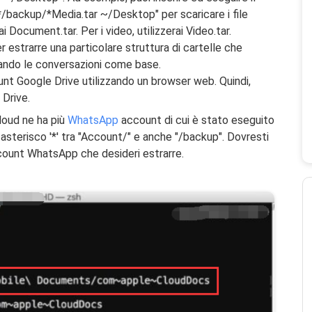
ackup/*Media.tar ~/Desktop" per scaricare i file
ai Document.tar. Per i video, utilizzerai Video.tar.
er estrarre una particolare struttura di cartelle che
zzando le conversazioni come base.
nt Google Drive utilizzando un browser web. Quindi,
 Drive.
loud ne ha più
WhatsApp
account di cui è stato eseguito
i asterisco '*' tra "Account/" e anche "/backup". Dovresti
ccount WhatsApp che desideri estrarre.